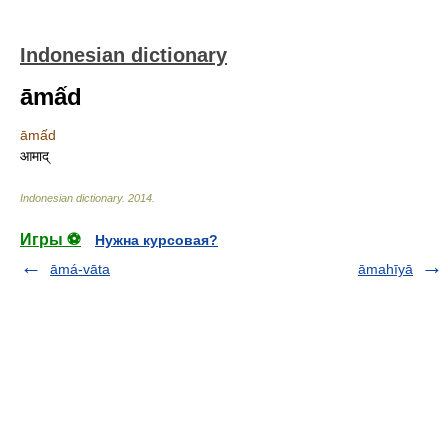
Indonesian dictionary
āmấd
āmấd
आमाद्
Indonesian dictionary
.
2014
.
Игры ⚽
Нужна курсовая?
āmá-vāta
āmahīyā