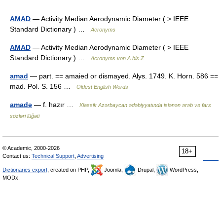
AMAD
— Activity Median Aerodynamic Diameter ( > IEEE
Standard Dictionary ) …
Acronyms
AMAD
— Activity Median Aerodynamic Diameter ( > IEEE
Standard Dictionary ) …
Acronyms von A bis Z
amad
— part. == amaied or dismayed. Alys. 1749. K. Horn. 586 ==
mad. Pol. S. 156 …
Oldest English Words
amadə
— f. hazır …
Klassik Azərbaycan ədəbiyyatında islənən ərəb və fars
sözləri lüğəti
© Academic, 2000-2026
18+
Contact us:
Technical Support
,
Advertising
Dictionaries export
, created on PHP,
Joomla,
Drupal,
WordPress,
MODx.