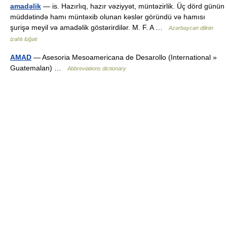
amadəlik
— is. Hazırlıq, hazır vəziyyət, müntəzirlik. Üç dörd günün
müddətində hamı müntəxib olunan kəslər göründü və hamısı
şurişə meyil və amadəlik göstərirdilər. M. F. A …
Azərbaycan dilinin
izahlı lüğəti
AMAD
— Asesoria Mesoamericana de Desarollo (International »
Guatemalan) …
Abbreviations dictionary