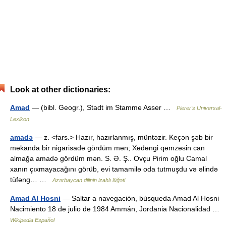
Look at other dictionaries:
Amad
— (bibl. Geogr.), Stadt im Stamme Asser …
Pierer's Universal-
Lexikon
amadə
— z. <fars.> Hazır, hazırlanmış, müntəzir. Keçən şəb bir
məkanda bir nigarisadə gördüm mən; Xədəngi qəmzəsin can
almağa amadə gördüm mən. S. Ə. Ş.. Ovçu Pirim oğlu Camal
xanın çıxmayacağını görüb, evi tamamilə oda tutmuşdu və əlində
tüfəng… …
Azərbaycan dilinin izahlı lüğəti
Amad Al Hosni
— Saltar a navegación, búsqueda Amad Al Hosni
Nacimiento 18 de julio de 1984 Ammán, Jordania Nacionalidad …
Wikipedia Español